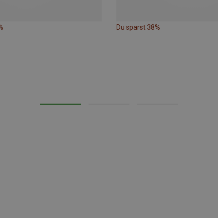
%
Du sparst 38%