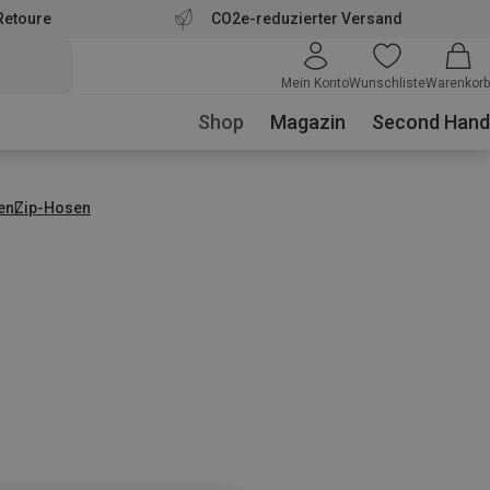
Retoure
CO2e-reduzierter Versand
Mein Konto
Wunschliste
Warenkorb
Shop
Magazin
Second Hand
en
Zip-Hosen