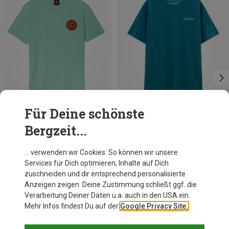
Für Deine schönste
Bergzeit...
Du sparst 32%
Größen
S
M
Santa Cruz
… verwenden wir Cookies. So können wir unsere
Herren Classic Dot Chest T-Shirt
Services für Dich optimieren, Inhalte auf Dich
34,95 €
zuschneiden und dir entsprechend personalisierte
Anzeigen zeigen. Deine Zustimmung schließt ggf. die
Verarbeitung Deiner Daten u.a. auch in den USA ein.
Mehr Infos findest Du auf der
Google Privacy Site.