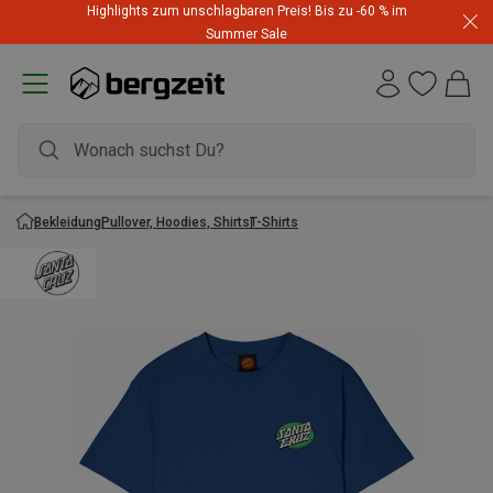
Highlights zum unschlagbaren Preis! Bis zu -60 % im
Summer Sale
Bekleidung
Pullover, Hoodies, Shirts
T-Shirts