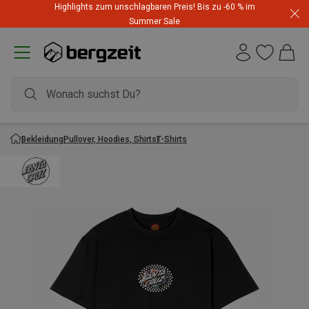
Highlights zum unschlagbaren Preis! Bis zu -60 % im
Summer Sale
Bekleidung
Pullover, Hoodies, Shirts
T-Shirts