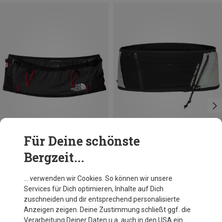
Für Deine schönste
Bergzeit...
Du sparst 29%
Größen
L
XL
S
XS
The North Face
… verwenden wir Cookies. So können wir unsere
Summit Run Hüfttasche
Services für Dich optimieren, Inhalte auf Dich
40,69 €
zuschneiden und dir entsprechend personalisierte
Anzeigen zeigen. Deine Zustimmung schließt ggf. die
Verarbeitung Deiner Daten u.a. auch in den USA ein.