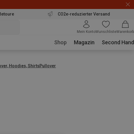
Retoure
CO2e-reduzierter Versand
Mein Konto
Wunschliste
Warenkorb
Shop
Magazin
Second Hand
over, Hoodies, Shirts
Pullover