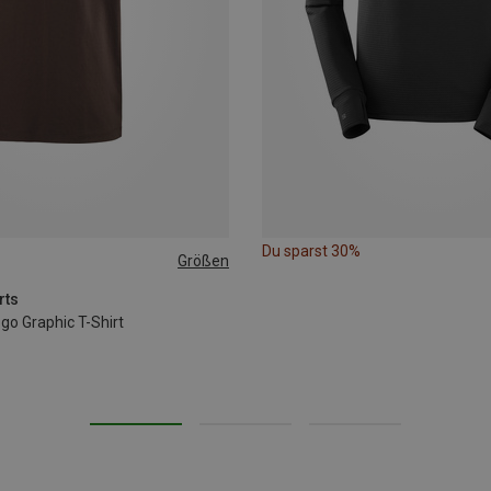
Du sparst 30%
Größen
rts
go Graphic T-Shirt