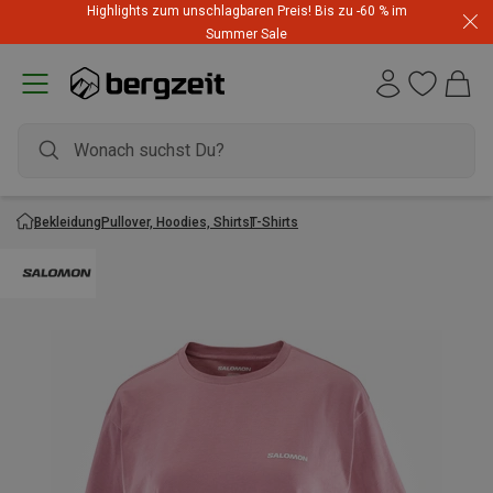
Highlights zum unschlagbaren Preis! Bis zu -60 % im
Summer Sale
Bekleidung
Pullover, Hoodies, Shirts
T-Shirts