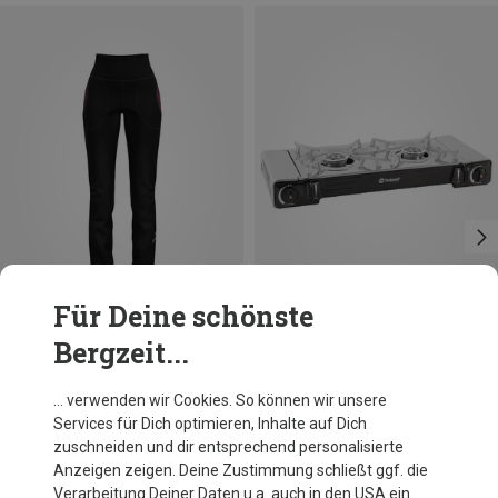
Für Deine schönste
Bergzeit...
Du sparst 25%
Größen
ONE SIZE
Outwell
… verwenden wir Cookies. So können wir unsere
Appetizer Maxi Kocher
Services für Dich optimieren, Inhalte auf Dich
69,20 €
zuschneiden und dir entsprechend personalisierte
Anzeigen zeigen. Deine Zustimmung schließt ggf. die
Verarbeitung Deiner Daten u.a. auch in den USA ein.