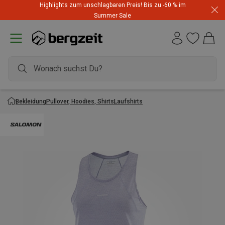
Highlights zum unschlagbaren Preis! Bis zu -60 % im
Summer Sale
Bekleidung
Pullover, Hoodies, Shirts
Laufshirts