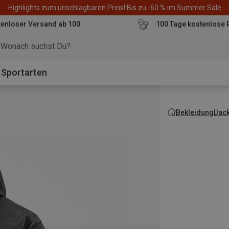
Highlights zum unschlagbaren Preis! Bis zu -60 % im Summer Sale
enloser Versand ab 100
100 Tage kostenlose 
o
Sportarten
Bekleidung
Jac