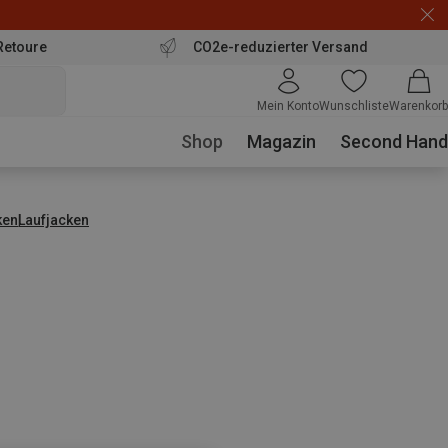
Retoure
CO2e-reduzierter Versand
Mein Konto
Wunschliste
Warenkorb
Shop
Magazin
Second Hand
ken
Laufjacken