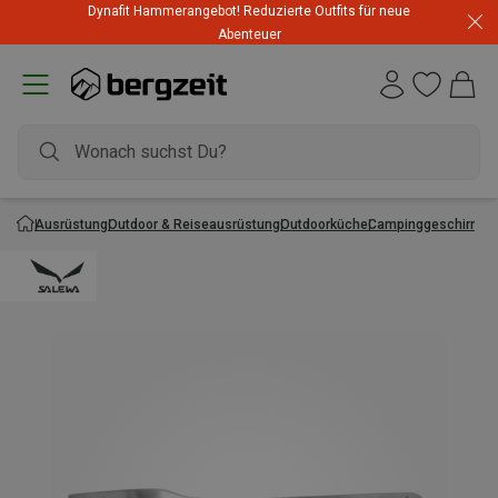
Dynafit Hammerangebot! Reduzierte Outfits für neue
Abenteuer
Ausrüstung
Outdoor & Reiseausrüstung
Outdoorküche
Campinggeschirr