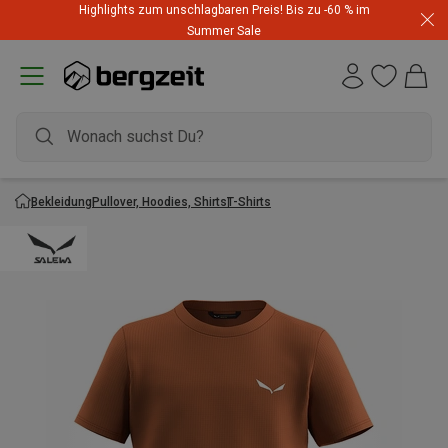
Highlights zum unschlagbaren Preis! Bis zu -60 % im
Summer Sale
Bekleidung
Pullover, Hoodies, Shirts
T-Shirts