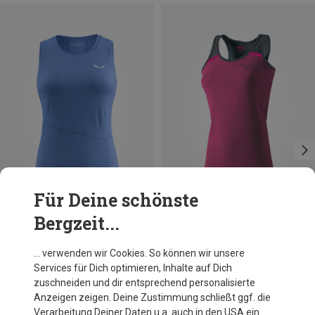
Für Deine schönste
Bergzeit...
Du sparst 30%
Größen
+3
S
M
L
XL
Dynafit
… verwenden wir Cookies. So können wir unsere
Damen Alpine Pro Tanktop
Services für Dich optimieren, Inhalte auf Dich
54,95 €
zuschneiden und dir entsprechend personalisierte
Anzeigen zeigen. Deine Zustimmung schließt ggf. die
Verarbeitung Deiner Daten u.a. auch in den USA ein.