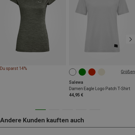
Du sparst 14%
Größen
XS
S
M
L
XL
XXL
Salewa
Damen Eagle Logo Patch T-Shirt
44,95 €
Andere Kunden kauften auch