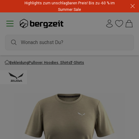
Highlights zum unschlagbaren Preis! Bis zu -60 % im
Summer Sale
Bekleidung
Pullover, Hoodies, Shirts
T-Shirts