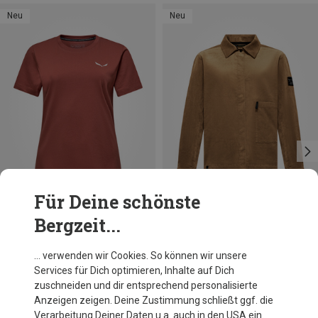
Neu
Neu
Für Deine schönste
Bergzeit...
Du sparst 21%
Größen
XS
S
M
L
XL
Salewa
… verwenden wir Cookies. So können wir unsere
Damen Fanes Cord Bluse
Services für Dich optimieren, Inhalte auf Dich
139,95 €
zuschneiden und dir entsprechend personalisierte
Anzeigen zeigen. Deine Zustimmung schließt ggf. die
Verarbeitung Deiner Daten u.a. auch in den USA ein.