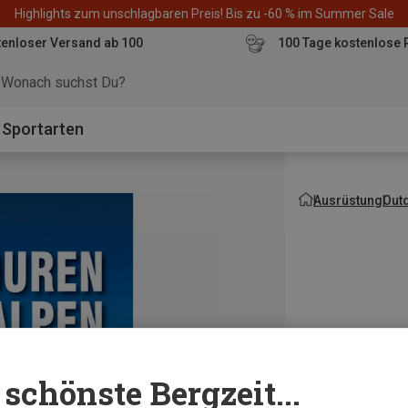
Highlights zum unschlagbaren Preis! Bis zu -60 % im Summer Sale
enloser Versand ab 100
100 Tage kostenlose 
o
Sportarten
Ausrüstung
Out
schönste Bergzeit...