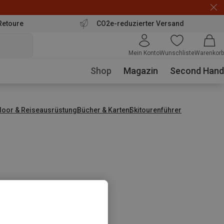
Retoure
CO2e-reduzierter Versand
Mein Konto
Wunschliste
Warenkorb
Shop
Magazin
Second Hand
door & Reiseausrüstung
Bücher & Karten
Skitourenführer