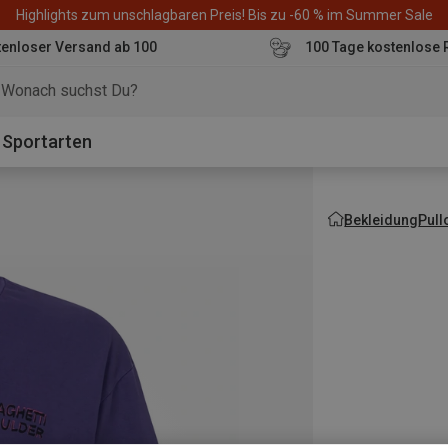
Highlights zum unschlagbaren Preis! Bis zu -60 % im Summer Sale
enloser Versand ab 100
100 Tage kostenlose 
o
Sportarten
Bekleidung
Pull