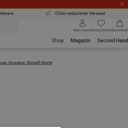
Retoure
CO2e-reduzierter Versand
Mein Konto
Wunschliste
Warenkorb
Shop
Magazin
Second Hand
over, Hoodies, Shirts
T-Shirts