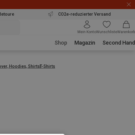
Retoure
CO2e-reduzierter Versand
Mein Konto
Wunschliste
Warenkorb
Shop
Magazin
Second Hand
over, Hoodies, Shirts
T-Shirts