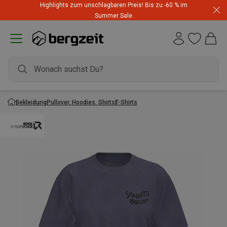
Highlights zum unschlagbaren Preis! Bis zu -60 % im
Summer Sale
Bekleidung
Pullover, Hoodies, Shirts
T-Shirts