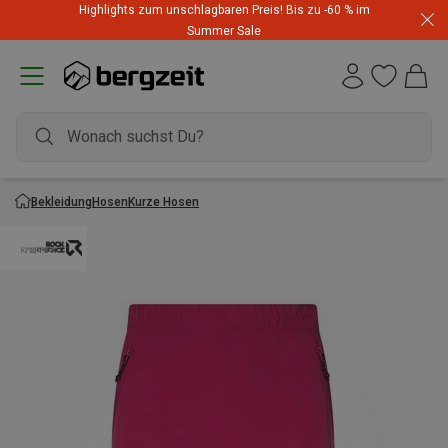
Highlights zum unschlagbaren Preis! Bis zu -60 % im
Summer Sale
Bekleidung
Hosen
Kurze Hosen