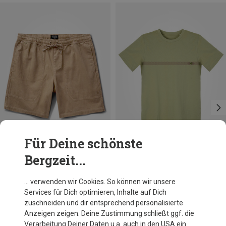
Für Deine schönste
Bergzeit...
Du sparst 31%
Größen
XL
Roark
… verwenden wir Cookies. So können wir unsere
Herren Made To Fade Shorts
Services für Dich optimieren, Inhalte auf Dich
74,95 €
zuschneiden und dir entsprechend personalisierte
Anzeigen zeigen. Deine Zustimmung schließt ggf. die
Verarbeitung Deiner Daten u.a. auch in den USA ein.