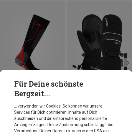
Für Deine schönste
Bergzeit...
Größen
Größen
+1
25|26|27
28|29|30
4
5
5.5
6
6.5
31|32|33
34|35|36
CMP
Reusch
… verwenden wir Cookies. So können wir unsere
Kinder Ski Wool Socken
Kinder Kondor R-Tex XT Handschuhe
Services für Dich optimieren, Inhalte auf Dich
14,84 €
39,95 €
zuschneiden und dir entsprechend personalisierte
Anzeigen zeigen. Deine Zustimmung schließt ggf. die
Verarbeitung Deiner Daten u.a. auch in den USA ein.