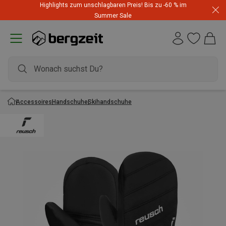
Highlights zum unschlagbaren Preis! Bis zu -60 % im
Summer Sale
Accessoires
Handschuhe
Skihandschuhe