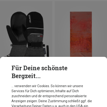
Für Deine schönste
Bergzeit...
Du sparst 18%
Größen
+15
ONE SIZE
Buff
… verwenden wir Cookies. So können wir unsere
Coolnet UV Tuch
Services für Dich optimieren, Inhalte auf Dich
19,95 €
zuschneiden und dir entsprechend personalisierte
Anzeigen zeigen. Deine Zustimmung schließt ggf. die
Verarbeitung Deiner Daten u.a. auch in den USA ein.