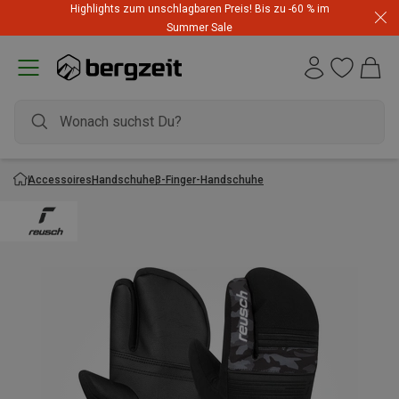
Highlights zum unschlagbaren Preis! Bis zu -60 % im
Summer Sale
Accessoires
Handschuhe
3-Finger-Handschuhe