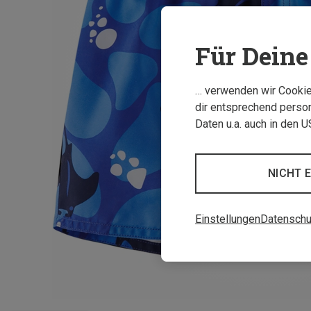
Für Deine 
… verwenden wir Cookies
dir entsprechend person
Daten u.a. auch in den 
NICHT 
Einstellungen
Datenschu