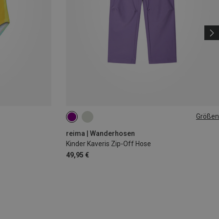
Größen
128
140
146
152
reima | Wanderhosen
Kinder Kaveris Zip-Off Hose
49,95 €