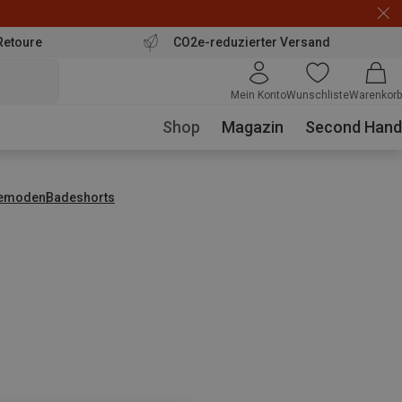
Retoure
CO2e-reduzierter Versand
Mein Konto
Wunschliste
Warenkorb
Shop
Magazin
Second Hand
emoden
Badeshorts