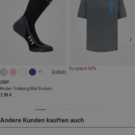
Du sparst 50%
Größen
+1
25|26|27
28|29|30
31|32|33
34|35|36
CMP
Kinder Trekking Mid Socken
7,95 €
Andere Kunden kauften auch