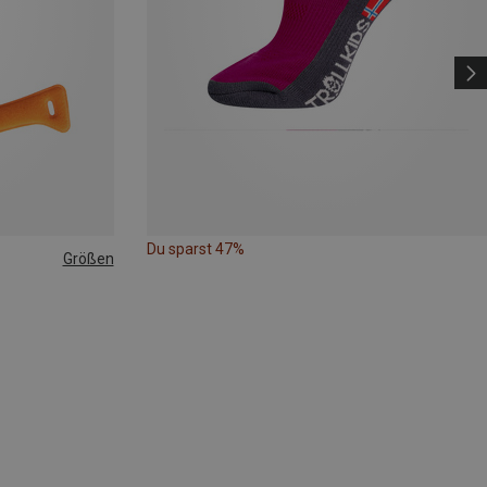
Du sparst 47%
Größen