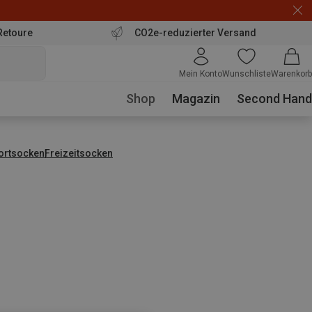
Retoure
CO2e-reduzierter Versand
Mein Konto
Wunschliste
Warenkorb
Shop
Magazin
Second Hand
ortsocken
Freizeitsocken