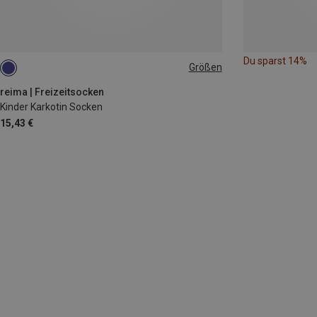
Du sparst 14%
Größen
38|39|40|41
reima | Freizeitsocken
Kinder Karkotin Socken
15,43 €