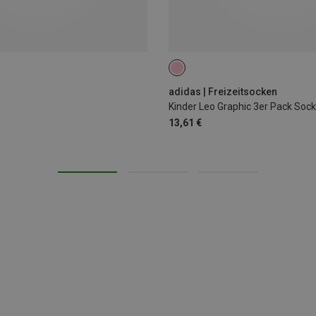
25|26|27
28|29|30
31|32|33
adidas | Freizeitsocken
Kinder Leo Graphic 3er Pack Soc
13,61 €