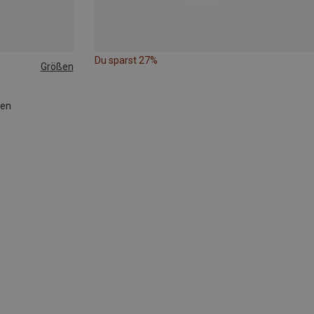
Du sparst 27%
Größen
ken