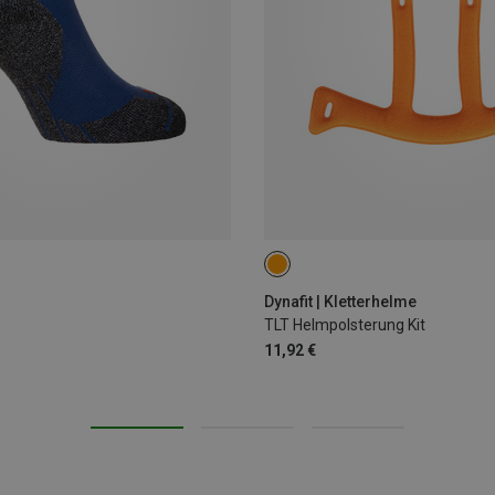
L-XL
S-M
Dynafit | Kletterhelme
TLT Helmpolsterung Kit
11,92 €