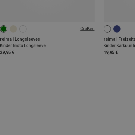
Größen
86
92
140
26|27|28|29
reima | Longsleeves
reima | Freizei
Kinder Inista Longsleeve
Kinder Karkuun 
29,95 €
19,95 €