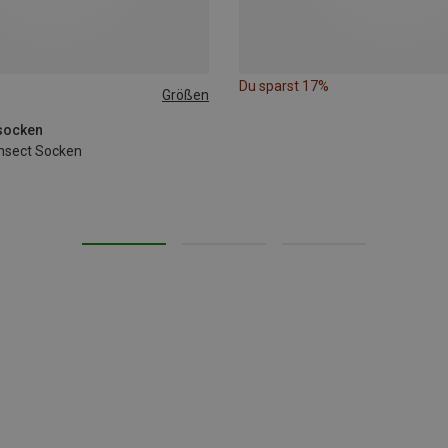
Du sparst 17%
Größen
tsocken
Insect Socken