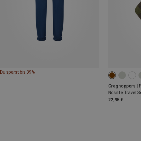
Du sparst bis 39%
36|37|38
39
Craghoppers | F
Nosilife Travel 
22,95 €