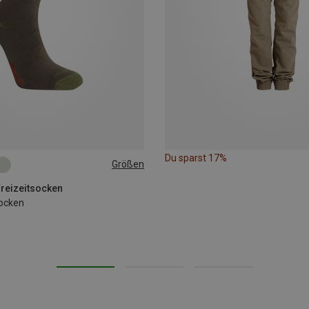
Du sparst 17%
Größen
|40|41|42
43|44|45|46
reizeitsocken
Socken