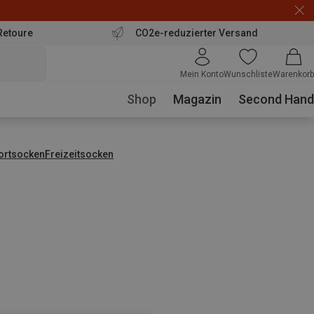
Retoure
CO2e-reduzierter Versand
Mein Konto
Wunschliste
Warenkorb
Shop
Magazin
Second Hand
ortsocken
Freizeitsocken