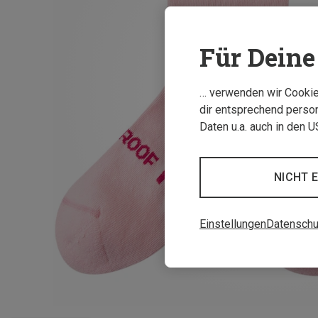
Für Deine 
… verwenden wir Cookies
dir entsprechend person
Daten u.a. auch in den 
NICHT 
Einstellungen
Datenschu