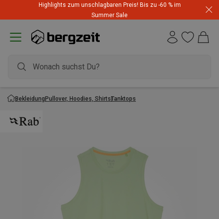
Highlights zum unschlagbaren Preis! Bis zu -60 % im
Summer Sale
Bekleidung
Pullover, Hoodies, Shirts
Tanktops