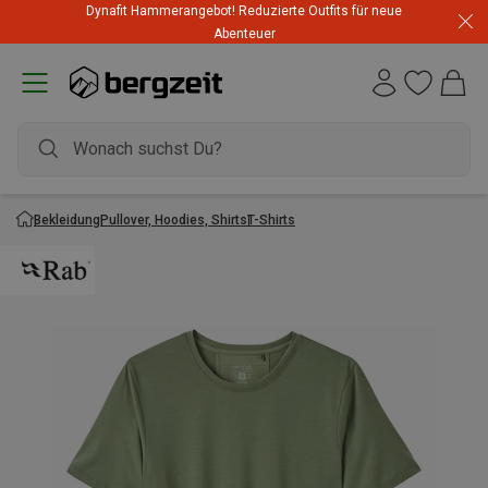
Dynafit Hammerangebot! Reduzierte Outfits für neue
Abenteuer
Bekleidung
Pullover, Hoodies, Shirts
T-Shirts