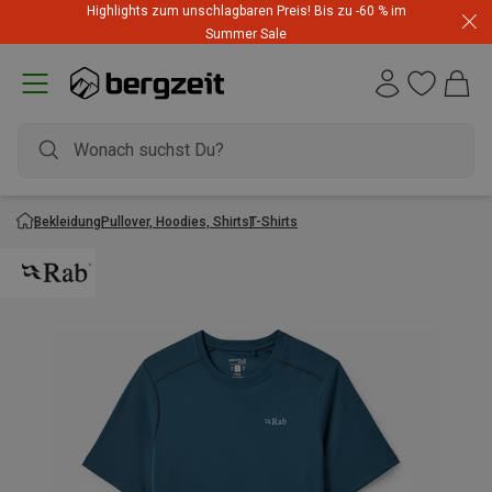
Highlights zum unschlagbaren Preis! Bis zu -60 % im
Summer Sale
Bekleidung
Pullover, Hoodies, Shirts
T-Shirts