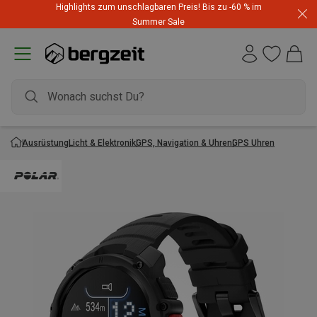
Highlights zum unschlagbaren Preis! Bis zu -60 % im
Summer Sale
Ausrüstung
Licht & Elektronik
GPS, Navigation & Uhren
GPS Uhren