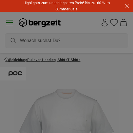
Highlights zum unschlagbaren Preis! Bis zu -60 % im
Summer Sale
Bekleidung
Pullover, Hoodies, Shirts
T-Shirts