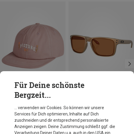
Für Deine schönste
Bergzeit...
Größen
ONE SIZE
Picture
Oakley
… verwenden wir Cookies. So können wir unsere
Rill Soft Cap
Holbrook XL Sonnenbrille
Services für Dich optimieren, Inhalte auf Dich
34,95 €
201,95 €
zuschneiden und dir entsprechend personalisierte
Anzeigen zeigen. Deine Zustimmung schließt ggf. die
Verarbeitung Deiner Daten u.a. auch in den USA ein.