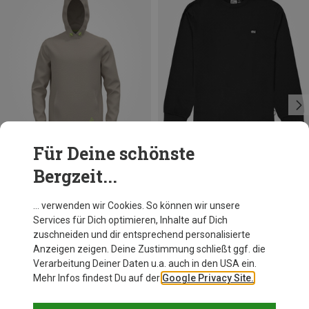
Für Deine schönste
Bergzeit...
Du sparst 35%
Größen
S
M
L
XL
Odlo
… verwenden wir Cookies. So können wir unsere
Herren Active 365 Knit Hoodie
Services für Dich optimieren, Inhalte auf Dich
109,95 €
zuschneiden und dir entsprechend personalisierte
Anzeigen zeigen. Deine Zustimmung schließt ggf. die
Verarbeitung Deiner Daten u.a. auch in den USA ein.
Mehr Infos findest Du auf der
Google Privacy Site.