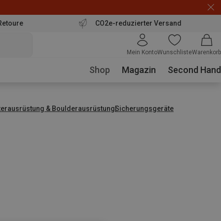
Retoure
CO2e-reduzierter Versand
Mein Konto
Wunschliste
Warenkorb
Shop
Magazin
Second Hand
tterausrüstung & Boulderausrüstung
Sicherungsgeräte