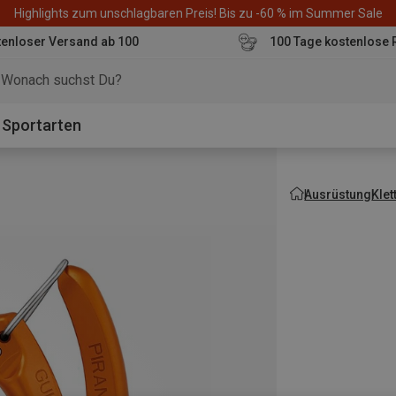
Highlights zum unschlagbaren Preis! Bis zu -60 % im Summer Sale
enloser Versand ab 100
100 Tage kostenlose 
o
Sportarten
Ausrüstung
Kle