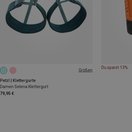
Du sparst 13%
Größen
65-71CM
71-77CM
77-84CM
84-92CM
Petzl | Klettergurte
Damen Selena Klettergurt
79,95 €