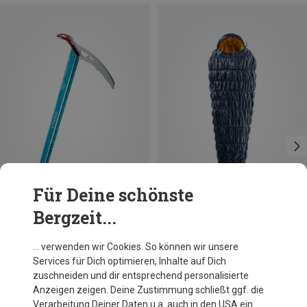
Für Deine schönste
Bergzeit...
Du sparst 27%
Größen
MAX. 200CM | LEFT
Deuter
… verwenden wir Cookies. So können wir unsere
Exosphere EL -11 Schlafsack
Services für Dich optimieren, Inhalte auf Dich
249,95 €
zuschneiden und dir entsprechend personalisierte
Anzeigen zeigen. Deine Zustimmung schließt ggf. die
Verarbeitung Deiner Daten u.a. auch in den USA ein.