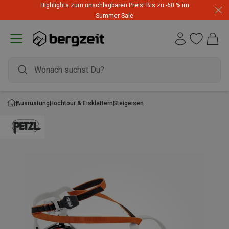
Highlights zum unschlagbaren Preis! Bis zu -60 % im
Summer Sale
Ausrüstung
Hochtour & Eisklettern
Steigeisen