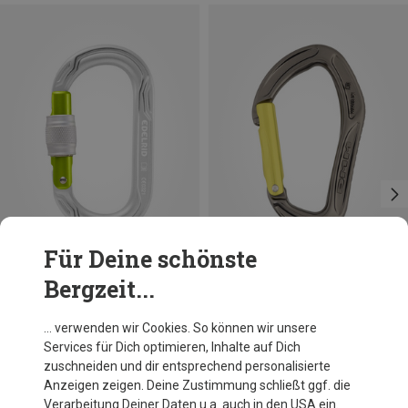
Für Deine schönste
Bergzeit...
Du sparst 19%
Edelrid
… verwenden wir Cookies. So können wir unsere
Oval Power 2500 Screw Karabiner
Services für Dich optimieren, Inhalte auf Dich
13,61 €
zuschneiden und dir entsprechend personalisierte
Anzeigen zeigen. Deine Zustimmung schließt ggf. die
Verarbeitung Deiner Daten u.a. auch in den USA ein.