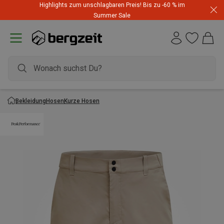
Highlights zum unschlagbaren Preis! Bis zu -60 % im
Summer Sale
Bekleidung
Hosen
Kurze Hosen