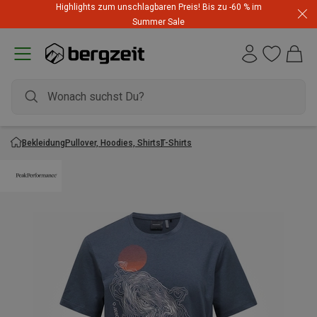
Highlights zum unschlagbaren Preis! Bis zu -60 % im
Summer Sale
Bekleidung
Pullover, Hoodies, Shirts
T-Shirts