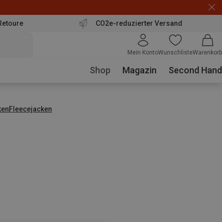
Retoure
CO2e-reduzierter Versand
Mein Konto
Wunschliste
Warenkorb
Shop
Magazin
Second Hand
ken
Fleecejacken