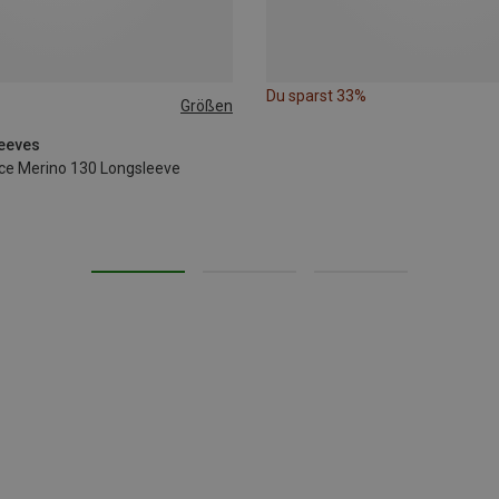
Du sparst 33%
Größen
leeves
e Merino 130 Longsleeve