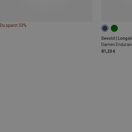
Du sparst 33%
XS
S
Devold | Longs
Damen Enduranc
81,20 €