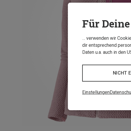
Für Deine 
… verwenden wir Cookies
dir entsprechend person
Daten u.a. auch in den 
NICHT 
Einstellungen
Datenschu