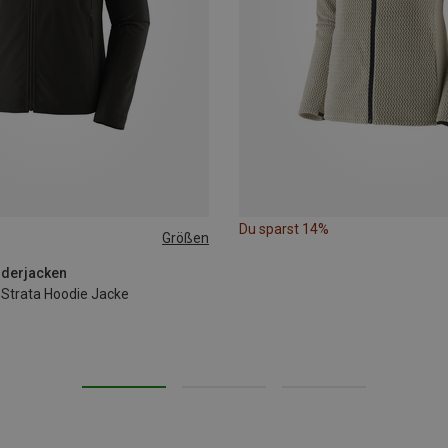
Du sparst 14%
Größen
L
XL
nderjacken
Strata Hoodie Jacke