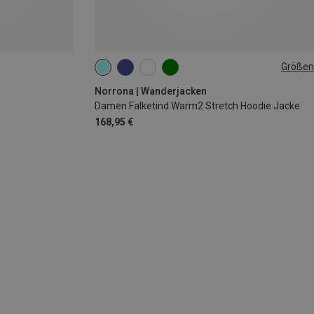
Größen
XS
S
M
Norrona | Wanderjacken
Damen Falketind Warm2 Stretch Hoodie Jacke
168,95 €