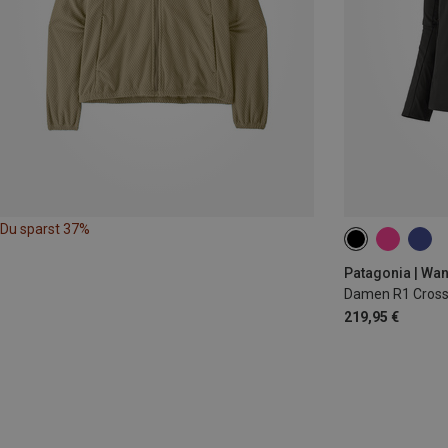
Du sparst 37%
XS
S
M
Patagonia | Wa
Damen R1 Cross
219,95 €