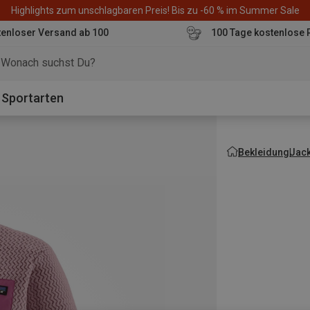
Highlights zum unschlagbaren Preis! Bis zu -60 % im Summer Sale
enloser Versand ab 100
100 Tage kostenlose 
o
Sportarten
Bekleidung
Jac