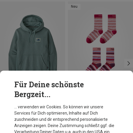
Neu
Für Deine schönste
Bergzeit...
Du sparst 26%
Größen
22|23|24|25
26|27|28|29
30|31|32|33
34|35|36|37
reima
… verwenden wir Cookies. So können wir unsere
Kinder Parit Socken
38|39|40|41
Services für Dich optimieren, Inhalte auf Dich
22,71 €
zuschneiden und dir entsprechend personalisierte
Anzeigen zeigen. Deine Zustimmung schließt ggf. die
Verarbeitung Deiner Daten u.a. auch in den USA ein.