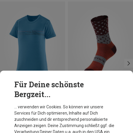
Für Deine schönste
Bergzeit...
Du sparst 29%
Größen
35|36|37|38
Protective
… verwenden wir Cookies. So können wir unsere
Ride Day Socken
Services für Dich optimieren, Inhalte auf Dich
16,95 €
zuschneiden und dir entsprechend personalisierte
Anzeigen zeigen. Deine Zustimmung schließt ggf. die
Verarbeitung Deiner Daten u.a. auch in den USA ein.