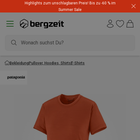
Highlights zum unschlagbaren Preis! Bis zu -60 % im
Summer Sale
Bekleidung
Pullover, Hoodies, Shirts
T-Shirts