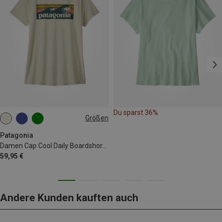
Du sparst 36%
Größen
XS
M
L
XL
Patagonia
Damen Cap Cool Daily Boardshort Logo T-Shirt
59,95 €
Andere Kunden kauften auch