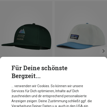
Für Deine schönste
Bergzeit...
Du sparst 28%
Größen
ONE SIZE
Patagonia
… verwenden wir Cookies. So können wir unsere
P-6 Label Trad Cap
Services für Dich optimieren, Inhalte auf Dich
39,95 €
zuschneiden und dir entsprechend personalisierte
Anzeigen zeigen. Deine Zustimmung schließt ggf. die
Verarbeitung Deiner Daten u.a. auch in den USA ein.