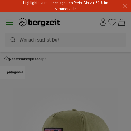
Highlights zum unschlagbaren Preis! Bis zu -60 % im
Summer Sale
Accessoires
Basecaps