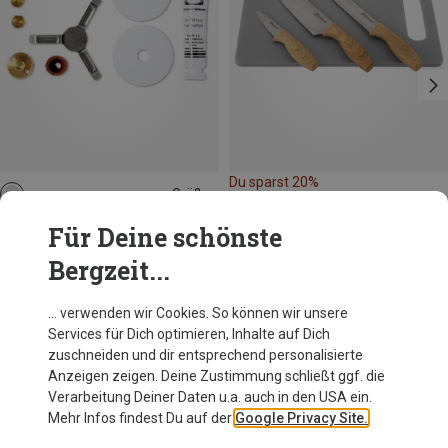
Du sparst 20%
Größen
ONE SIZE
Primus
Für Deine schönste
Service-Kit OmniFuel/MultiFuel EX
Bergzeit...
19,76 €
… verwenden wir Cookies. So können wir unsere
Services für Dich optimieren, Inhalte auf Dich
Andere Kunden kauften auch
zuschneiden und dir entsprechend personalisierte
Anzeigen zeigen. Deine Zustimmung schließt ggf. die
Verarbeitung Deiner Daten u.a. auch in den USA ein.
Mehr Infos findest Du auf der
Google Privacy Site.