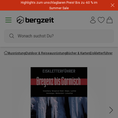
Highlights zum unschlagbaren Preis! Bis zu -60 % im
Summer Sale
Ausrüstung
Outdoor & Reiseausrüstung
Bücher & Karten
Eiskletterführer