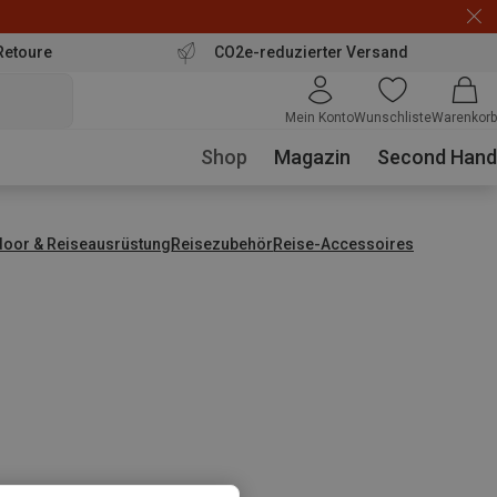
Retoure
CO2e-reduzierter Versand
Mein Konto
Wunschliste
Warenkorb
Shop
Magazin
Second Hand
door & Reiseausrüstung
Reisezubehör
Reise-Accessoires