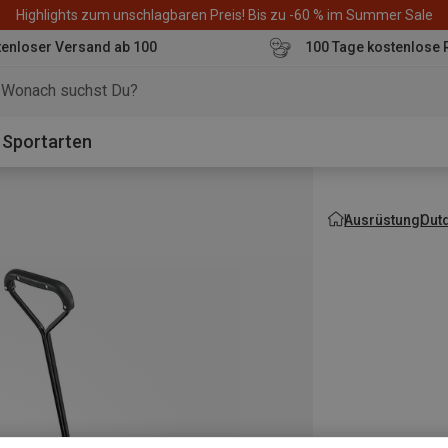
Highlights zum unschlagbaren Preis! Bis zu -60 % im Summer Sale
enloser Versand ab 100
100 Tage kostenlose 
o
Sportarten
Ausrüstung
Out