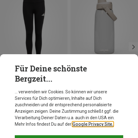
Für Deine schönste
Bergzeit...
Größen
Größen
+2
116
128
140
152
1L
164
170
adidas
Camelbak
… verwenden wir Cookies. So können wir unsere
Kinder Essentials 3-Stripes Tights
Thrive Chug 1L Trinkflasche
Services für Dich optimieren, Inhalte auf Dich
19,95 €
23,95 €
zuschneiden und dir entsprechend personalisierte
Anzeigen zeigen. Deine Zustimmung schließt ggf. die
Verarbeitung Deiner Daten u.a. auch in den USA ein.
Mehr Infos findest Du auf der
Google Privacy Site.