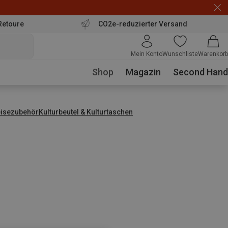
Retoure
CO2e-reduzierter Versand
Mein Konto
Wunschliste
Warenkorb
Shop
Magazin
Second Hand
isezubehör
Kulturbeutel & Kulturtaschen