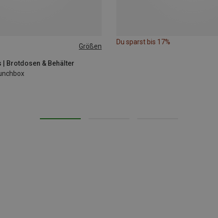
Du sparst bis 17%
Größen
 | Brotdosen & Behälter
Lunchbox