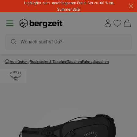
Highlights zum unschlagbaren Preis! Bis zu -60 % im
Summer Sale
Ausrüstung
Rucksäcke & Taschen
Taschen
Fahrradtaschen