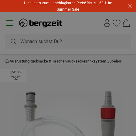
Highlights zum unschlagbaren Preis! Bis zu -60 % im
Summer Sale
Ausrüstung
Rucksäcke & Taschen
Rucksäcke
Trinksystem Zubehör