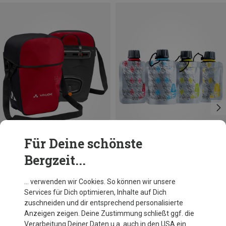
Für Deine schönste
Bergzeit...
Du sparst 30%
Größen
ONE SIZE
GSI
… verwenden wir Cookies. So können wir unsere
Soft Sided Condiment Beutel Behälter
Services für Dich optimieren, Inhalte auf Dich
16,27 €
zuschneiden und dir entsprechend personalisierte
Anzeigen zeigen. Deine Zustimmung schließt ggf. die
Verarbeitung Deiner Daten u.a. auch in den USA ein.