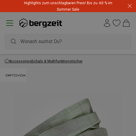
Highlights zum unschlagbaren Preis! Bis zu -60 % im
Summer Sale
Accessoires
Schals & Multifunktionstücher