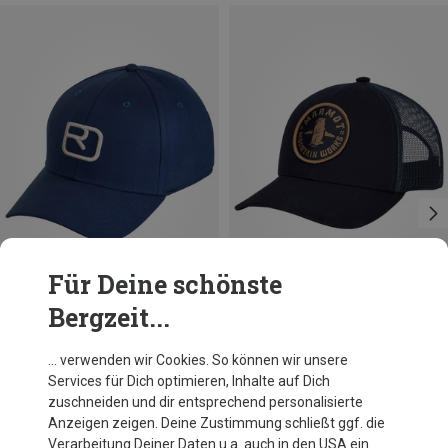
Für Deine schönste
Bergzeit...
Größen
Größen
58
ONE SIZE
Ortovox
Marmot
… verwenden wir Cookies. So können wir unsere
Logo Flex Cap
Retro Trucker Cap
Services für Dich optimieren, Inhalte auf Dich
34,95 €
36,76 €
zuschneiden und dir entsprechend personalisierte
Anzeigen zeigen. Deine Zustimmung schließt ggf. die
Verarbeitung Deiner Daten u.a. auch in den USA ein.